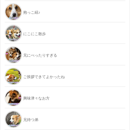
抱っこ紐♪
にこにこ散歩
兄にべったりすぎる
ご挨拶できてよかったね
興味津々なお方
兄待つ弟