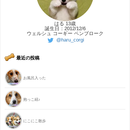
はる 13歳
誕生日：2012/12/6
ウェルシュ コーギー ペンブローク
@haru_corgi
最近の投稿
お風呂入った
抱っこ紐♪
にこにこ散歩