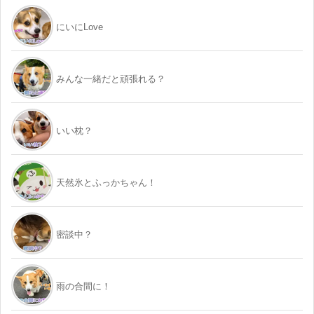
にいにLove
みんな一緒だと頑張れる？
いい枕？
天然氷とふっかちゃん！
密談中？
雨の合間に！