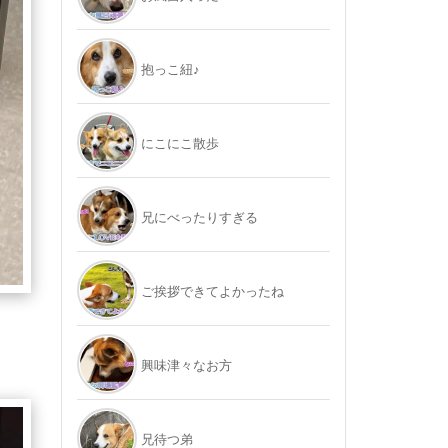
抱っこ紐♪
にこにこ散歩
兄にべったりすぎる
ご挨拶できてよかったね
興味津々なお方
兄待つ弟