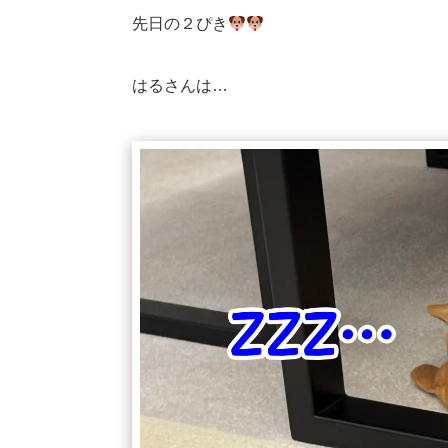
先日の２ぴき
はるさんは…