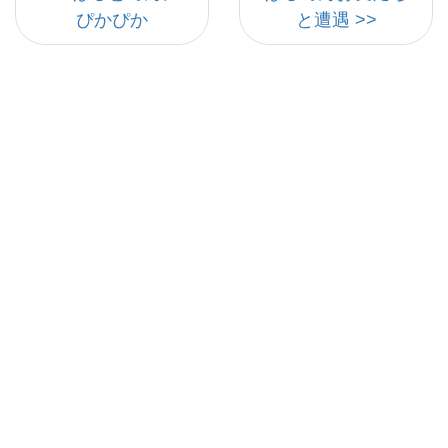
ぴかぴか
と遭遇 >>