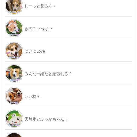
じーっと見る方々
きのこいっぱい
にいにLove
みんな一緒だと頑張れる？
いい枕？
天然氷とふっかちゃん！