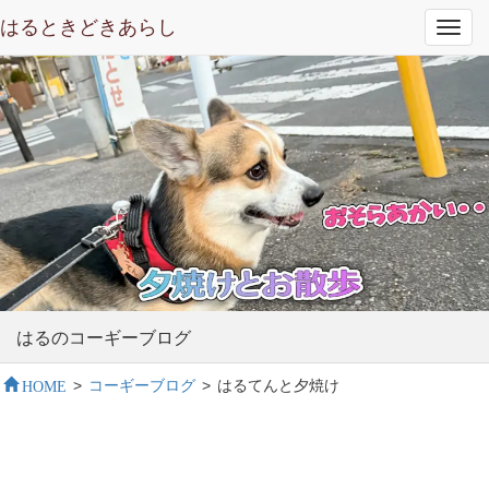
はるときどきあらし
Toggl
navig
はるのコーギーブログ
HOME
>
コーギーブログ
>
はるてんと夕焼け