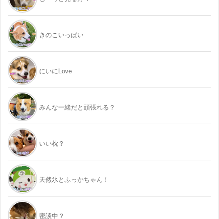
きのこいっぱい
にいにLove
みんな一緒だと頑張れる？
いい枕？
天然氷とふっかちゃん！
密談中？