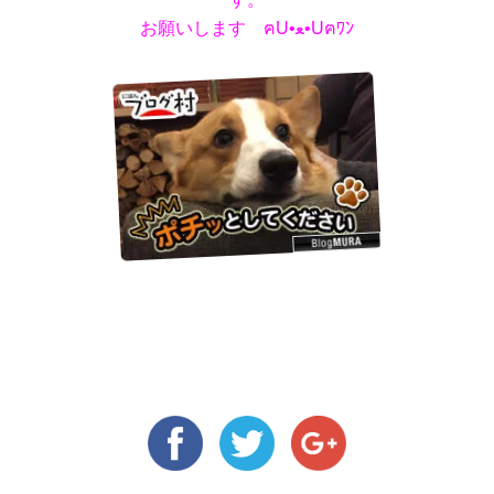
お願いします ฅU•ﻌ•Uฅﾜﾝ