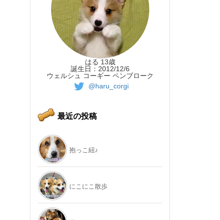
はる 13歳
誕生日：2012/12/6
ウェルシュ コーギー ペンブローク
@haru_corgi
最近の投稿
抱っこ紐♪
にこにこ散歩