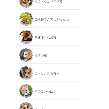
兄にべったりすぎる
ご挨拶できてよかったね
興味津々なお方
兄待つ弟
じーっと見る方々
きのこいっぱい