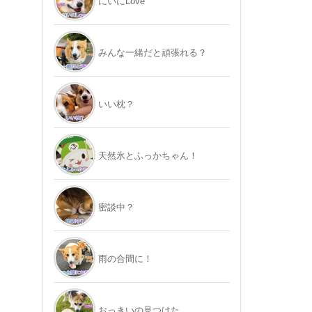
にいにLove
みんな一緒だと頑張れる？
いい枕？
天然氷とふっかちゃん！
密談中？
雨の合間に！
おっきいの見つけた