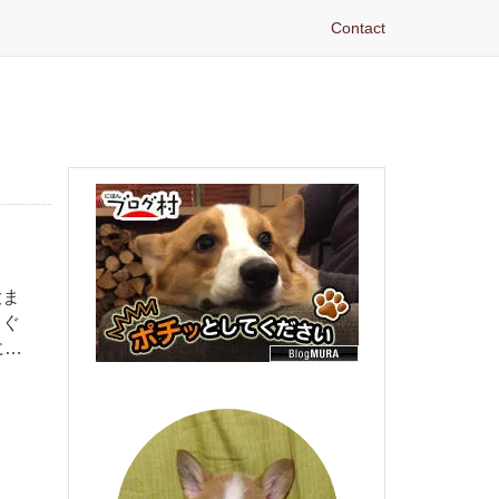
Contact
大ま
 ぐ
に…