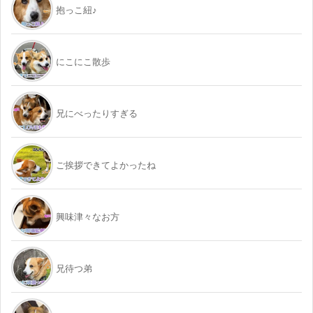
抱っこ紐♪
にこにこ散歩
兄にべったりすぎる
ご挨拶できてよかったね
興味津々なお方
兄待つ弟