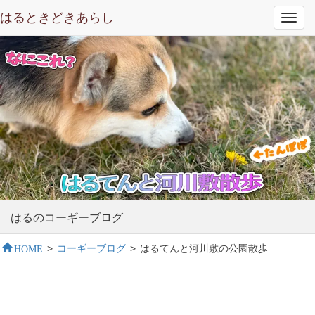
はるときどきあらし
Toggl
navig
はるのコーギーブログ
HOME
>
コーギーブログ
>
はるてんと河川敷の公園散歩