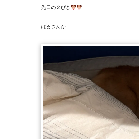
先日の２ぴき
はるさんが…