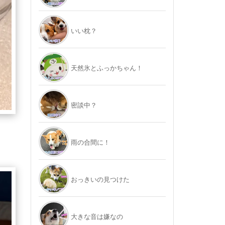
いい枕？
天然氷とふっかちゃん！
密談中？
雨の合間に！
おっきいの見つけた
大きな音は嫌なの