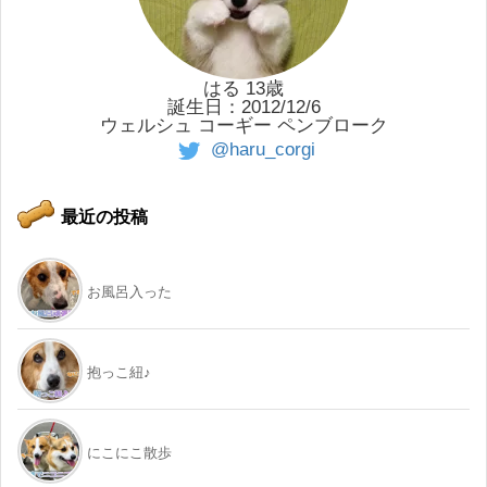
はる 13歳
誕生日：2012/12/6
ウェルシュ コーギー ペンブローク
@haru_corgi
最近の投稿
お風呂入った
抱っこ紐♪
にこにこ散歩