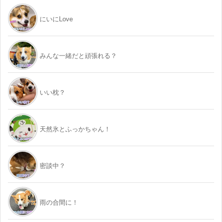
にいにLove
みんな一緒だと頑張れる？
いい枕？
天然氷とふっかちゃん！
密談中？
雨の合間に！