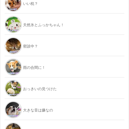
いい枕？
天然氷とふっかちゃん！
密談中？
雨の合間に！
おっきいの見つけた
大きな音は嫌なの