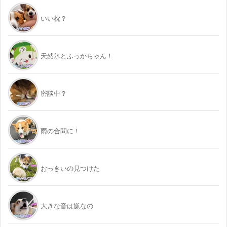
いい枕？
天然氷とふっかちゃん！
密談中？
雨の合間に！
おっきいの見つけた
大きな音は嫌なの