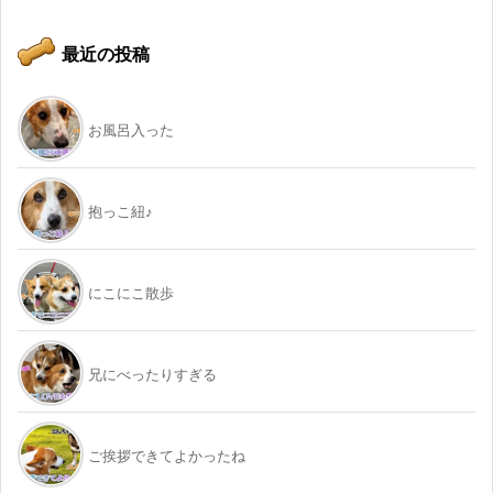
最近の投稿
お風呂入った
抱っこ紐♪
にこにこ散歩
兄にべったりすぎる
ご挨拶できてよかったね