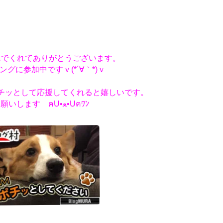
んでくれてありがとうございます。
ングに参加中ですｖ(*´∀｀*)ｖ
チッとして応援してくれると嬉しいです。
お願いします ฅU•ﻌ•Uฅﾜﾝ