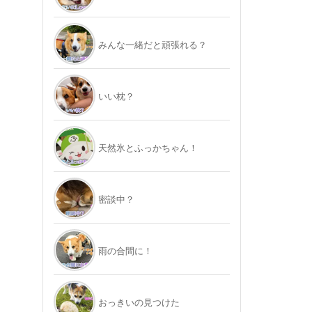
みんな一緒だと頑張れる？
いい枕？
天然氷とふっかちゃん！
密談中？
雨の合間に！
おっきいの見つけた