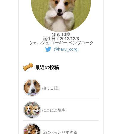
はる 13歳
誕生日：2012/12/6
ウェルシュ コーギー ペンブローク
@haru_corgi
最近の投稿
抱っこ紐♪
にこにこ散歩
兄にべったりすぎる