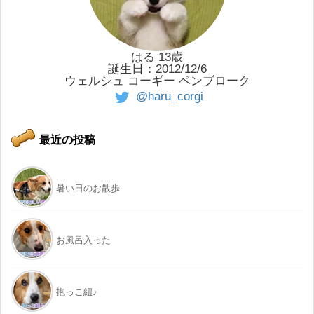
はる 13歳
誕生日：2012/12/6
ウェルシュ コーギー ペンブローク
@haru_corgi
最近の投稿
暑い日のお散歩
お風呂入った
抱っこ紐♪