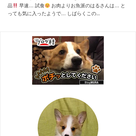
品
早速… 試食
お肉よりお魚派のはるさんは… と
っても気に入ったようで… しばらくこの...