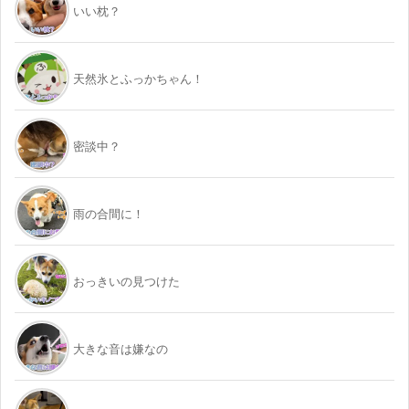
いい枕？
天然氷とふっかちゃん！
密談中？
雨の合間に！
おっきいの見つけた
大きな音は嫌なの