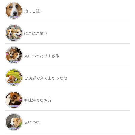
抱っこ紐♪
にこにこ散歩
兄にべったりすぎる
ご挨拶できてよかったね
興味津々なお方
兄待つ弟