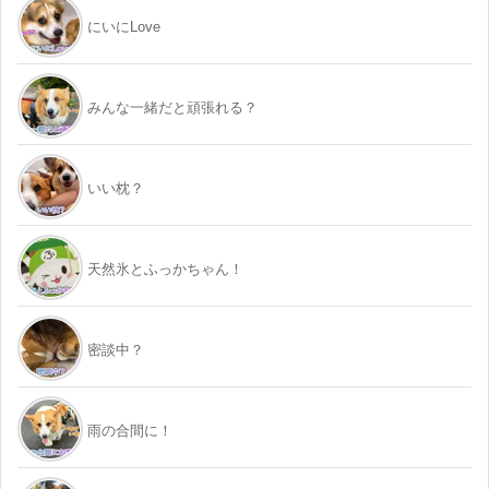
にいにLove
みんな一緒だと頑張れる？
いい枕？
天然氷とふっかちゃん！
密談中？
雨の合間に！