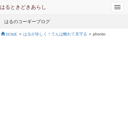
はるときどきあらし
Toggl
navig
はるのコーギーブログ
HOME
>
はるが珍しく！てんは離れて見守る
>
phonto