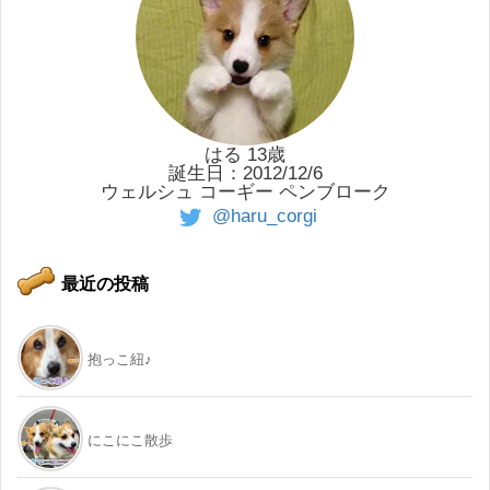
はる 13歳
誕生日：2012/12/6
ウェルシュ コーギー ペンブローク
@haru_corgi
最近の投稿
抱っこ紐♪
にこにこ散歩