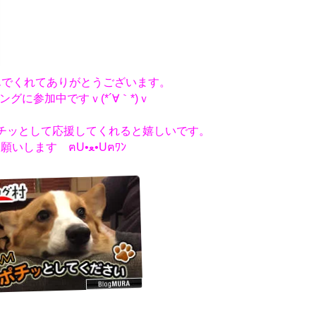
んでくれてありがとうございます。
ングに参加中ですｖ(*´∀｀*)ｖ
チッとして応援してくれると嬉しいです。
お願いします ฅU•ﻌ•Uฅﾜﾝ