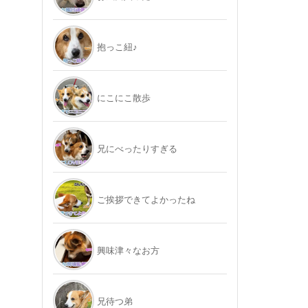
抱っこ紐♪
にこにこ散歩
兄にべったりすぎる
ご挨拶できてよかったね
興味津々なお方
兄待つ弟