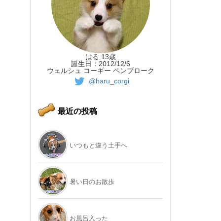
はる 13歳
誕生日：2012/12/6
ウェルシュ コーギー ペンブローク
@haru_corgi
最近の投稿
いつもと違う土手へ
暑い日のお散歩
お風呂入った