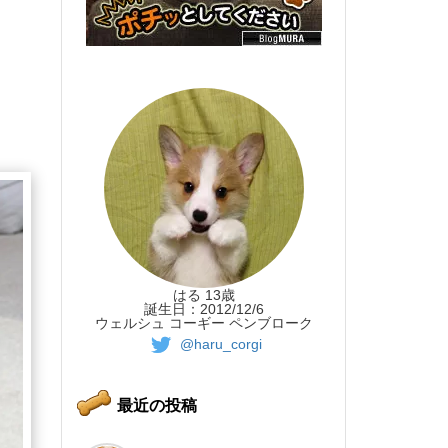
はる 13歳
誕生日：2012/12/6
ウェルシュ コーギー ペンブローク
@haru_corgi
最近の投稿