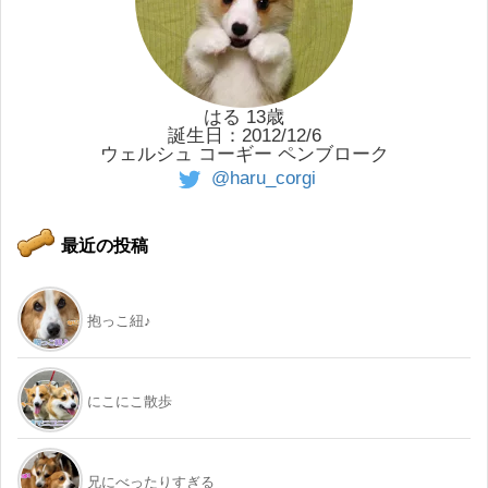
はる 13歳
誕生日：2012/12/6
ウェルシュ コーギー ペンブローク
@haru_corgi
最近の投稿
抱っこ紐♪
にこにこ散歩
兄にべったりすぎる