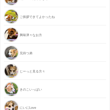
ご挨拶できてよかったね
興味津々なお方
兄待つ弟
じーっと見る方々
きのこいっぱい
にいにLove