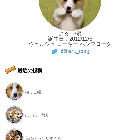
はる 13歳
誕生日：2012/12/6
ウェルシュ コーギー ペンブローク
@haru_corgi
最近の投稿
抱っこ紐♪
にこにこ散歩
兄にべったりすぎる