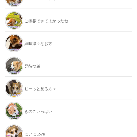
ご挨拶できてよかったね
興味津々なお方
兄待つ弟
じーっと見る方々
きのこいっぱい
にいにLove