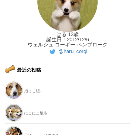
はる 13歳
誕生日：2012/12/6
ウェルシュ コーギー ペンブローク
@haru_corgi
最近の投稿
抱っこ紐♪
にこにこ散歩