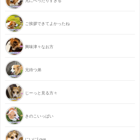
兄にべったりすぎる
ご挨拶できてよかったね
興味津々なお方
兄待つ弟
じーっと見る方々
きのこいっぱい
にいにLove