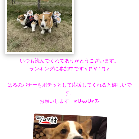
いつも読んでくれてありがとうございます。
ランキングに参加中ですｖ(*´∀｀*)ｖ
はるのバナーをポチッとして応援してくれると嬉しいで
す。
お願いします ฅU•ﻌ•Uฅﾜﾝ