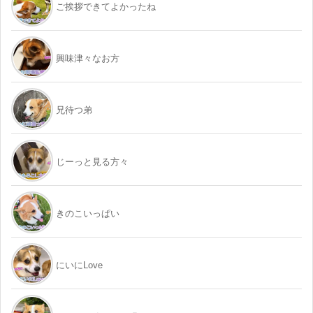
ご挨拶できてよかったね
興味津々なお方
兄待つ弟
じーっと見る方々
きのこいっぱい
にいにLove