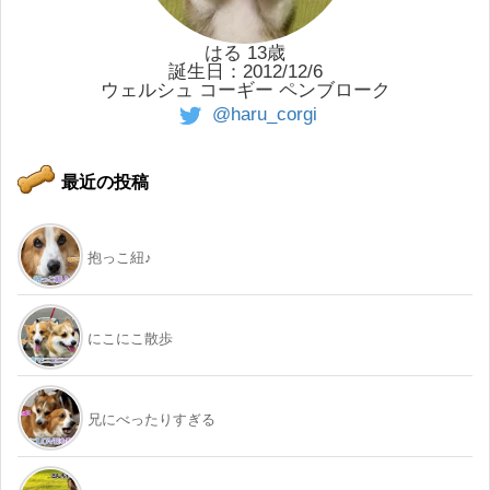
はる 13歳
誕生日：2012/12/6
ウェルシュ コーギー ペンブローク
@haru_corgi
最近の投稿
抱っこ紐♪
にこにこ散歩
兄にべったりすぎる