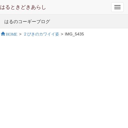
はるときどきあらし
Toggl
navig
はるのコーギーブログ
HOME
>
２ぴきのカワイイ姿
>
IMG_5435