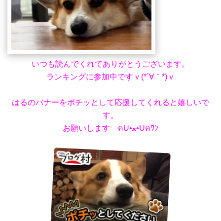
いつも読んでくれてありがとうございます。
ランキングに参加中ですｖ(*´∀｀*)ｖ
はるのバナーをポチッとして応援してくれると嬉しいで
す。
お願いします ฅU•ﻌ•Uฅﾜﾝ