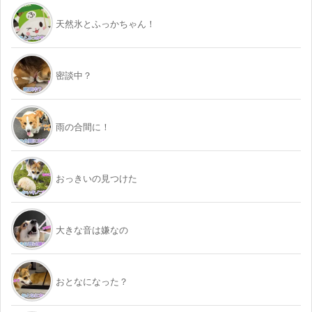
天然氷とふっかちゃん！
密談中？
雨の合間に！
おっきいの見つけた
大きな音は嫌なの
おとなになった？