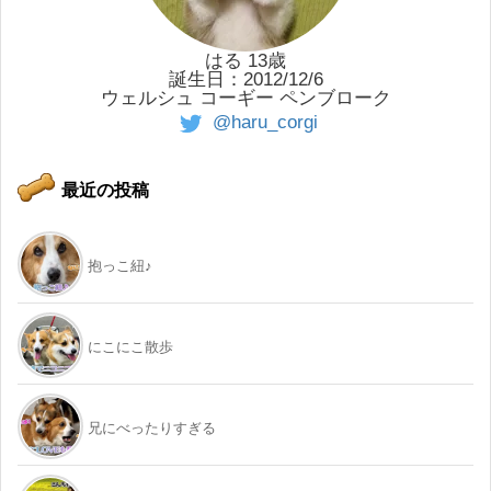
はる 13歳
誕生日：2012/12/6
ウェルシュ コーギー ペンブローク
@haru_corgi
最近の投稿
抱っこ紐♪
にこにこ散歩
兄にべったりすぎる