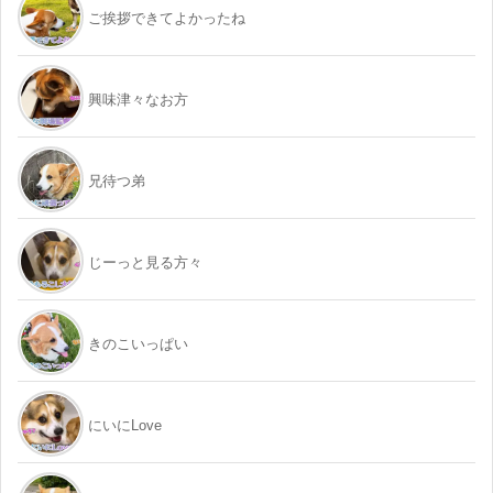
ご挨拶できてよかったね
興味津々なお方
兄待つ弟
じーっと見る方々
きのこいっぱい
にいにLove