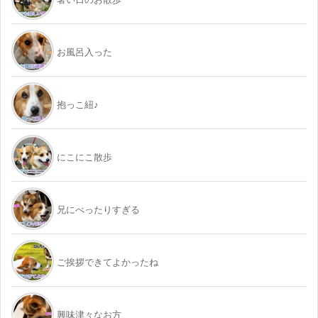
お風呂入った
抱っこ紐♪
にこにこ散歩
兄にべったりすぎる
ご挨拶できてよかったね
興味津々なお方