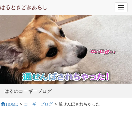
はるときどきあらし
Toggl
navig
はるのコーギーブログ
HOME
>
コーギーブログ
>
通せんぼされちゃった！