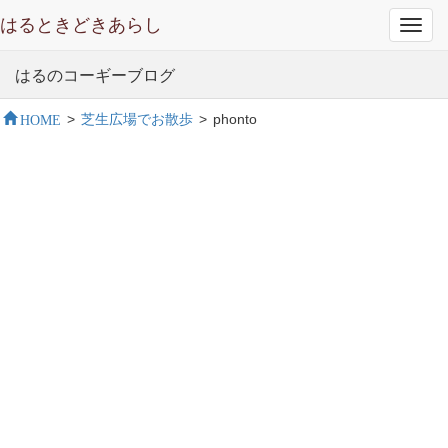
はるときどきあらし
Toggl
navig
はるのコーギーブログ
HOME
>
芝生広場でお散歩
>
phonto