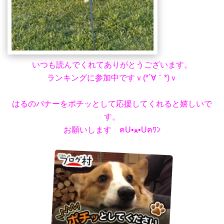
いつも読んでくれてありがとうございます。
ランキングに参加中ですｖ(*´∀｀*)ｖ
はるのバナーをポチッとして応援してくれると嬉しいで
す。
お願いします ฅU•ﻌ•Uฅﾜﾝ