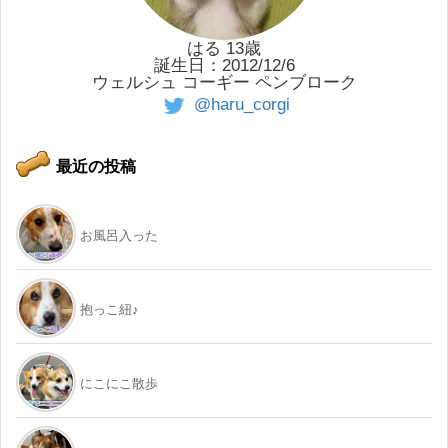
はる 13歳
誕生日：2012/12/6
ウェルシュ コーギー ペンブローク
@haru_corgi
最近の投稿
お風呂入った
抱っこ紐♪
にこにこ散歩