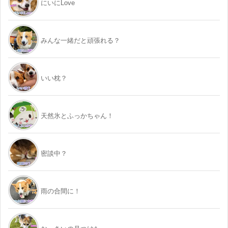
にいにLove
みんな一緒だと頑張れる？
いい枕？
天然氷とふっかちゃん！
密談中？
雨の合間に！