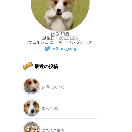
はる 13歳
誕生日：2012/12/6
ウェルシュ コーギー ペンブローク
@haru_corgi
最近の投稿
お風呂入った
抱っこ紐♪
にこにこ散歩