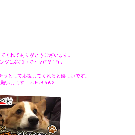
んでくれてありがとうございます。
ングに参加中ですｖ(*´∀｀*)ｖ
チッとして応援してくれると嬉しいです。
お願いします ฅU•ﻌ•Uฅﾜﾝ