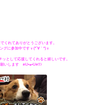
んでくれてありがとうございます。
ングに参加中ですｖ(*´∀｀*)ｖ
チッとして応援してくれると嬉しいです。
お願いします ฅU•ﻌ•Uฅﾜﾝ