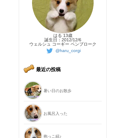
はる 13歳
誕生日：2012/12/6
ウェルシュ コーギー ペンブローク
@haru_corgi
最近の投稿
暑い日のお散歩
お風呂入った
抱っこ紐♪