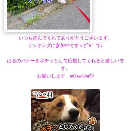
いつも読んでくれてありがとうございます。
ランキングに参加中ですｖ(*´∀｀*)ｖ
はるのバナーをポチッとして応援してくれると嬉しいで
す。
お願いします ฅU•ﻌ•Uฅﾜﾝ