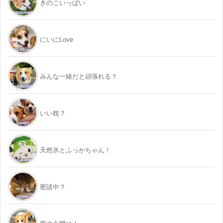
きのこいっぱい
にいにLove
みんな一緒だと頑張れる？
いい枕？
天然氷とふっかちゃん！
密談中？