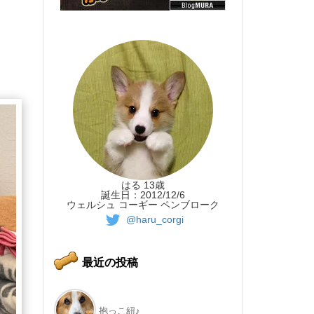
はる 13歳
誕生日：2012/12/6
ウェルシュ コーギー ペンブローク
@haru_corgi
最近の投稿
抱っこ紐♪