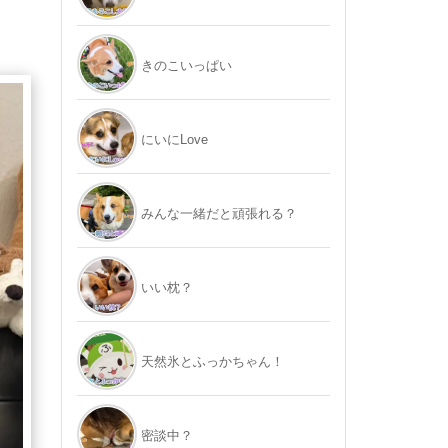
きのこいっぱい
にいにLove
みんな一緒だと頑張れる？
いい枕？
天然氷とふっかちゃん！
密談中？