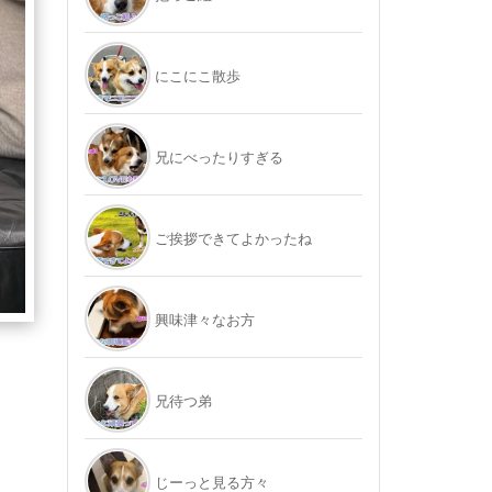
にこにこ散歩
兄にべったりすぎる
ご挨拶できてよかったね
興味津々なお方
兄待つ弟
じーっと見る方々