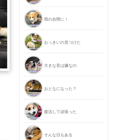
雨の合間に！
おっきいの見つけた
大きな音は嫌なの
おとなになった？
復活して頑張った
そんな日もある